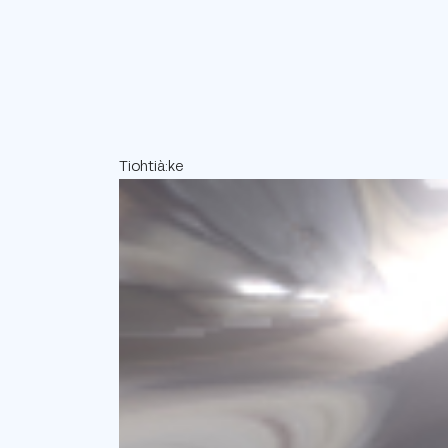
Tiohtià:ke