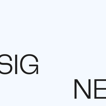
SIG
N