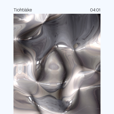
Tiohtià:ke
04
:
01