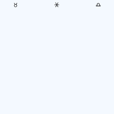
♓
♎
♉