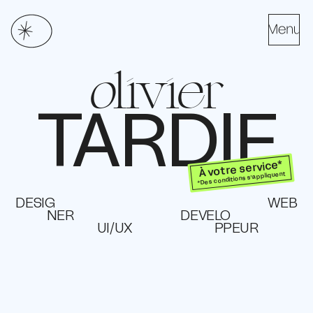
olivier
TARDIF
À votre service*
OLIVIER
*Des conditions s’appliquent
DESIG
WEB
NER
DEVELO
UI/UX
PPEUR
TARDIF
DESIGNER
DEVELOPPEUR
UI/UX
WEB